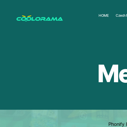
HOME
Czech 
Coolorama
Me
Phonify