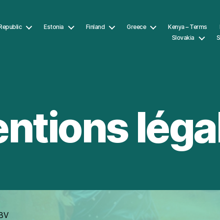
Republic
Estonia
Finland
Greece
Kenya – Terms
Slovakia
S
ntions léga
 BV