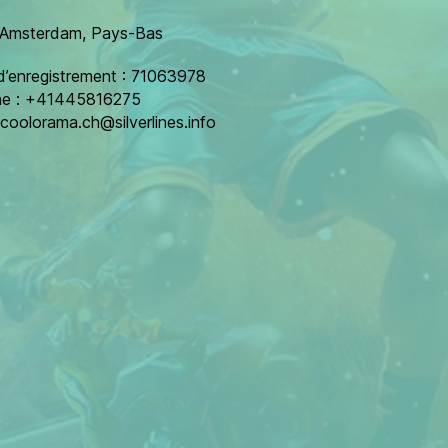
 Amsterdam, Pays-Bas
’enregistrement : 71063978
ne : +41445816275
coolorama.ch@silverlines.info