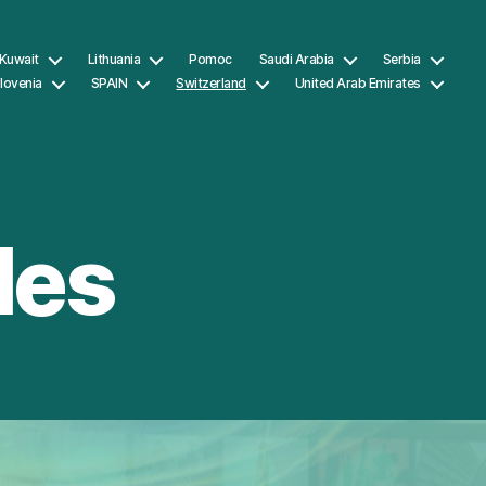
Kuwait
Lithuania
Pomoc
Saudi Arabia
Serbia
lovenia
SPAIN
Switzerland
United Arab Emirates
les